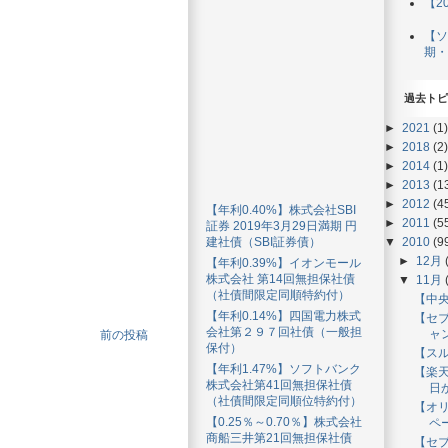
【2
【ソ
期・
過去トピ
►
2021
(1)
►
2018
(2)
►
2014
(1)
►
2013
(1
►
2012
(4
【年利0.40%】株式会社SBI
►
2011
(5
証券 2019年3月29日満期 円
▼
2010
(9
建社債（SBI証券債）
►
12月
【年利0.39%】イオンモール
株式会社 第14回無担保社債
▼
11月
（社債間限定同順特約付）
【中
【年利0.14%】四国電力株式
【セ
会社第２９７回社債（一般担
ャ
前の投稿
保付）
【ス
【年利1.47%】ソフトバンク
【楽天
株式会社第41回無担保社債
日
（社債間限定同順位特約付）
【オ
【0.25％～0.70％】株式会社
ペ
商船三井第21回無担保社債
【セ