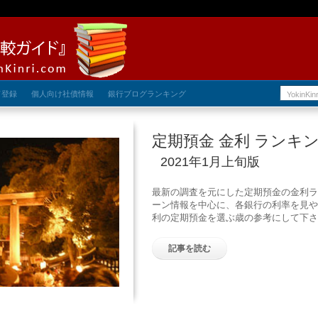
ド登録
個人向け社債情報
銀行ブログランキング
定期預金 金利 ランキ
2021年1月上旬版
最新の調査を元にした定期預金の金利ラ
ーン情報を中心に、各銀行の利率を見や
利の定期預金を選ぶ歳の参考にして下さ
記事を読む