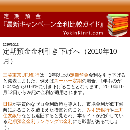
2010/10/12
定期預金金利引き下げへ（2010年10
月）
三菱東京UFJ銀行
は、1年以上の
定期預金
金利を引き下げる
と発表しました。例えば
スーパー定期
の場合、1年ものが
0.04%から0.03%に引き下げることとなります。2010年10
月12日から左記の金利が適用されます。
日銀
が実質的なゼロ金利政策を導入し、市場金利が低下傾
向にあることを踏まえた措置とのこと。
みずほ銀行
や
三井
住友銀行
なども追随すると見られ、本サイトが紹介してい
る
定期預金金利ランキングの金利
にも影響があるでしょ
う。